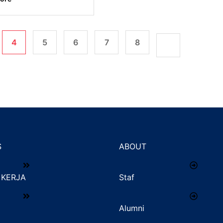
4
5
6
7
8
S
ABOUT
KERJA
Staf
Alumni