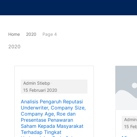
Lewati
ke
konten
Home
2020
Page 4
2020
Page
Page
Pag
Admin Stiebp
15 Februari 2020
Analisis Pengaruh Reputasi
Underwriter, Company Size,
Company Age, Roe dan
Presentase Penawaran
Admin
Saham Kepada Masyarakat
15 Feb
Terhadap Tingkat