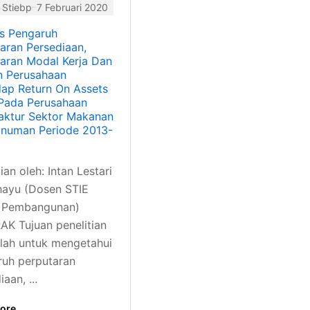
 Stiebp
7 Februari 2020
is Pengaruh
aran Persediaan,
aran Modal Kerja Dan
n Perusahaan
ap Return On Assets
 Pada Perusahaan
aktur Sektor Makanan
inuman Periode 2013-
ian oleh: Intan Lestari
hayu (Dosen STIE
i Pembangunan)
K Tujuan penelitian
alah untuk mengetahui
ruh perputaran
aan, ...
ore