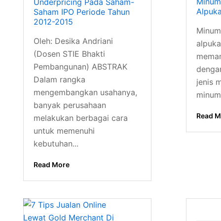
Minum
Underpricing Pada Saham-
Alpuka
Saham IPO Periode Tahun
2012-2015
Minum
Oleh: Desika Andriani
alpuka
(Dosen STIE Bhakti
memang
Pembangunan) ABSTRAK
denga
Dalam rangka
jenis 
mengembangkan usahanya,
minuma
banyak perusahaan
Read M
melakukan berbagai cara
untuk memenuhi
kebutuhan...
Read More