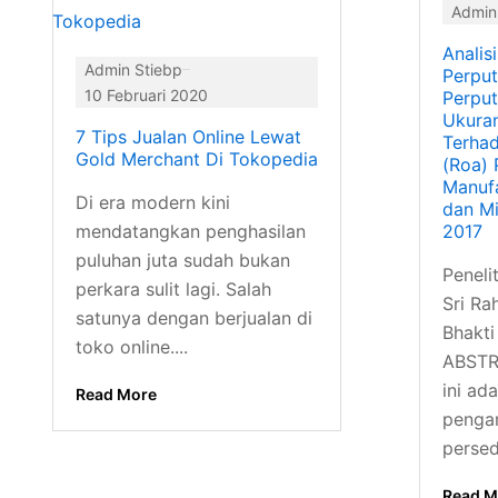
Admin
Analis
Admin Stiebp
Perput
10 Februari 2020
Perput
Ukura
7 Tips Jualan Online Lewat
Terhad
Gold Merchant Di Tokopedia
(Roa)
Manuf
Di era modern kini
dan M
mendatangkan penghasilan
2017
puluhan juta sudah bukan
Penelit
perkara sulit lagi. Salah
Sri Ra
satunya dengan berjualan di
Bhakt
toko online....
ABSTRA
ini ad
Read More
penga
persedi
Read M