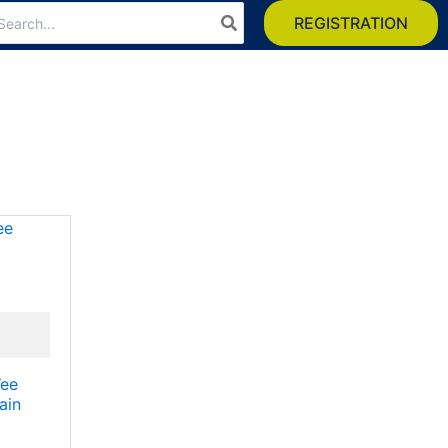
arch
REGISTRATION
:
Wee
ain