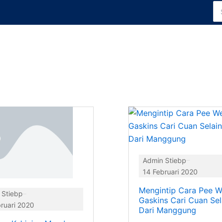
Se
for
e
Page
Page
Page
Page
Page
Admin Stiebp
14 Februari 2020
Mengintip Cara Pee 
 Stiebp
Gaskins Cari Cuan Sel
ruari 2020
Dari Manggung