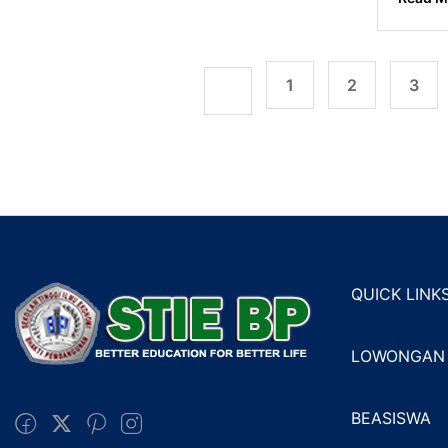
1
2
3
QUICK LINK
LOWONGAN 
BEASISWA