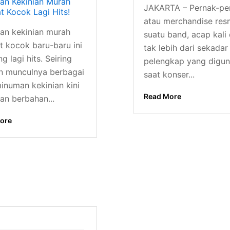
an Kekinian Murah
JAKARTA – Pernak-pe
t Kocok Lagi Hits!
atau merchandise resm
an kekinian murah
suatu band, acap kali d
t kocok baru-baru ini
tak lebih dari sekadar
 lagi hits. Seiring
pelengkap yang digu
n munculnya berbagai
saat konser...
minuman kekinian kini
Read More
n berbahan...
ore