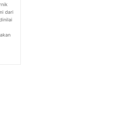
rnik
i dari
inilai
nakan