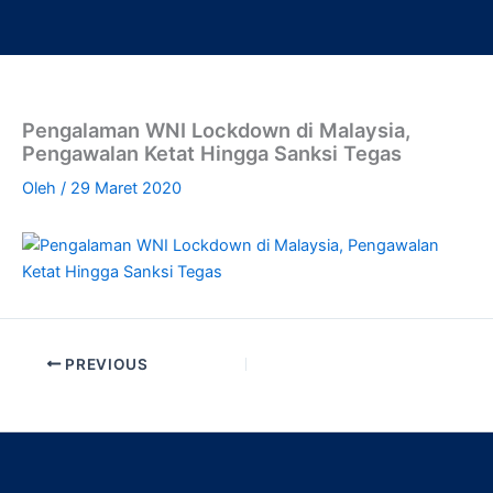
Lewati
ke
konten
Pengalaman WNI Lockdown di Malaysia,
Pengawalan Ketat Hingga Sanksi Tegas
Oleh
/
29 Maret 2020
PREVIOUS