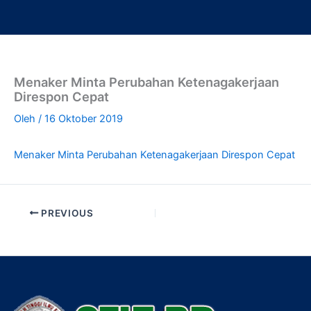
Lewati
ke
konten
Menaker Minta Perubahan Ketenagakerjaan
Direspon Cepat
Oleh
/
16 Oktober 2019
Menaker Minta Perubahan Ketenagakerjaan Direspon Cepat
PREVIOUS