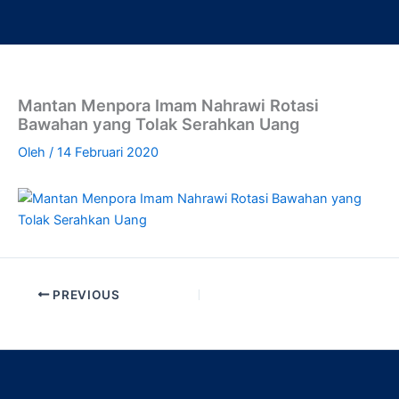
Lewati
ke
konten
Mantan Menpora Imam Nahrawi Rotasi
Bawahan yang Tolak Serahkan Uang
Oleh
/
14 Februari 2020
PREVIOUS