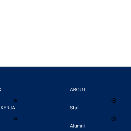
S
ABOUT
KERJA
Staf
Alumni