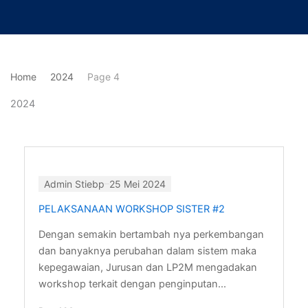
Lewati
ke
konten
Home
2024
Page 4
2024
Page
Page
Page
Page
Admin Stiebp
25 Mei 2024
PELAKSANAAN WORKSHOP SISTER #2
Dengan semakin bertambah nya perkembangan
dan banyaknya perubahan dalam sistem maka
kepegawaian, Jurusan dan LP2M mengadakan
workshop terkait dengan penginputan...