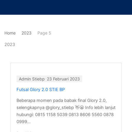
Lewati
ke
konten
Home
2023
Page 5
2023
Page
Page
Page
Page
Page
Admin Stiebp
23 Februari 2023
Futsal Glory 2.0 STIE BP
Beberapa momen pada babak final Glory 2.0,
selengkapnya @glory_stiebp 👋😬 Info lebih lanjut
hubungi:⁣ 0815 1158 5039 0813 8606 5560 0878
0999...