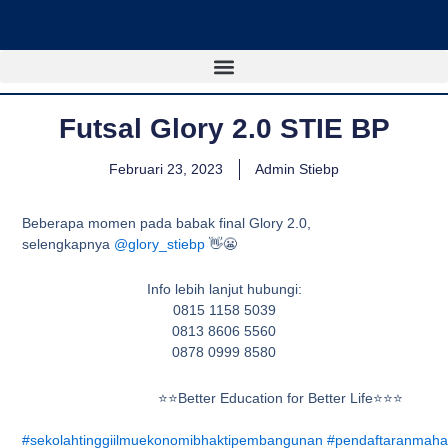
Lewati
ke
konten
Futsal Glory 2.0 STIE BP
Februari 23, 2023
Admin Stiebp
Beberapa momen pada babak final Glory 2.0,
selengkapnya
@glory_stiebp
👋😬
Info lebih lanjut hubungi:⁣
0815 1158 5039
0813 8606 5560
0878 0999 8580
⭐⭐Better Education for Better Life⭐⭐⭐
#sekolahtinggiilmuekonomibhaktipembangunan
#pendaftaranmaha