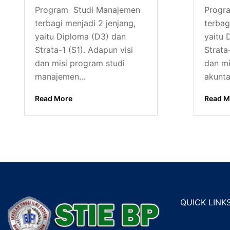
Program Studi Manajemen
Progr
terbagi menjadi 2 jenjang,
terbag
yaitu Diploma (D3) dan
yaitu 
Strata-1 (S1). Adapun visi
Strata
dan misi program studi
dan mi
manajemen...
akuntan
Read More
Read M
QUICK LINK