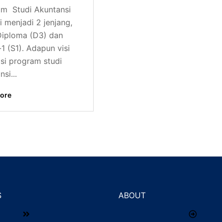
am Studi Akuntansi
i menjadi 2 jenjang,
Diploma (D3) dan
-1 (S1). Adapun visi
si program studi
si...
ore
S
ABOUT