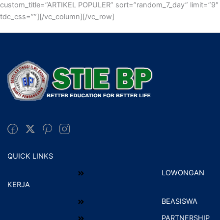
custom_title=”ARTIKEL POPULER” sort=”random_7_day” limit=”9″
tdc_css=””][/vc_column][/vc_row]
QUICK LINKS
LOWONGAN
KERJA
BEASISWA
PARTNERSHIP