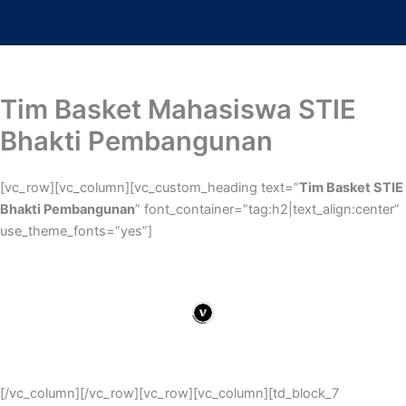
Lewati
ke
konten
Tim Basket Mahasiswa STIE
Bhakti Pembangunan
[vc_row][vc_column][vc_custom_heading text=”
Tim Basket STIE
Bhakti Pembangunan
” font_container=”tag:h2|text_align:center”
use_theme_fonts=”yes”]
[/vc_column][/vc_row][vc_row][vc_column][td_block_7