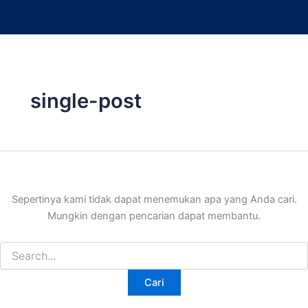
Cari
Lewati
untuk:
ke
konten
single-post
Sepertinya kami tidak dapat menemukan apa yang Anda cari.
Mungkin dengan pencarian dapat membantu.