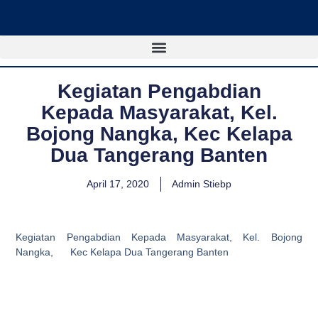
Lewati
ke
konten
Kegiatan Pengabdian
Kepada Masyarakat, Kel.
Bojong Nangka, Kec Kelapa
Dua Tangerang Banten
April 17, 2020
Admin Stiebp
Kegiatan Pengabdian Kepada Masyarakat, Kel. Bojong
Nangka, Kec Kelapa Dua Tangerang Banten
Posko KKN Mahasiswa STIE Bhakti Pembangunan di