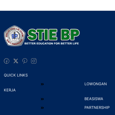
QUICK LINKS
LOWONGAN
KERJA
BEASISWA
PARTNERSHIP
ABOUT
Staf
Alumni
Mahasiswa
0857-8172-9015
Jl. Sabar No 66, Petukangan Selatan, Pesanggrahan,