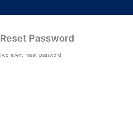
Lewati
ke
konten
Reset Password
[wp_event_reset_password]