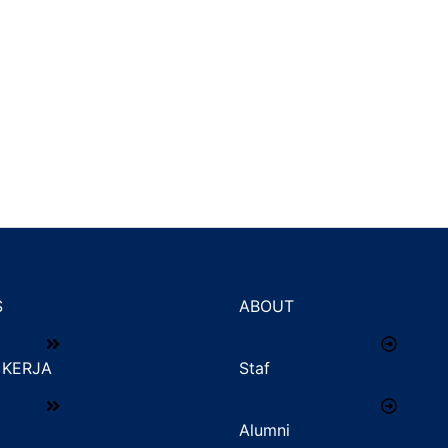
S
ABOUT
KERJA
Staf
Alumni