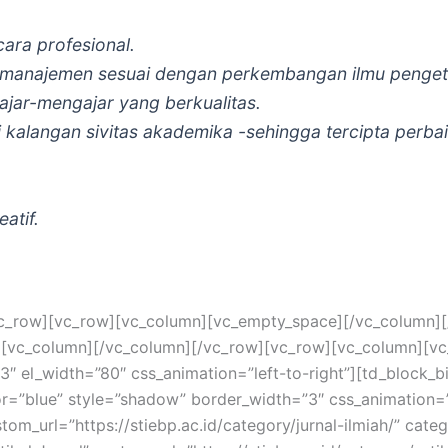
ara profesional.
 manajemen sesuai dengan perkembangan ilmu penge
jar-mengajar yang berkualitas.
 kalangan sivitas akademika -sehingga tercipta perba
atif.
[/vc_row][vc_row][vc_column][vc_empty_space][/vc_column]
t”][vc_column][/vc_column][/vc_row][vc_row][vc_column][
″ el_width=”80″ css_animation=”left-to-right”][td_block_bi
or=”blue” style=”shadow” border_width=”3″ css_animation=
tom_url=”https://stiebp.ac.id/category/jurnal-ilmiah/” cate