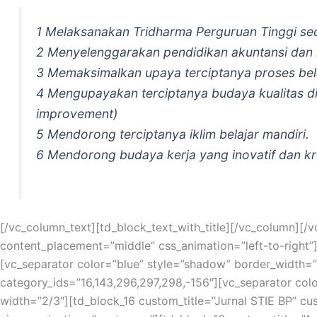
1 Melaksanakan Tridharma Perguruan Tinggi sec
2 Menyelenggarakan pendidikan akuntansi dan
3 Memaksimalkan upaya terciptanya proses bela
4 Mengupayakan terciptanya budaya kualitas di
improvement)
5 Mendorong terciptanya iklim belajar mandiri.
6 Mendorong budaya kerja yang inovatif dan kre
[/vc_column_text][td_block_text_with_title][/vc_column]
content_placement=”middle” css_animation=”left-to-righ
[vc_separator color=”blue” style=”shadow” border_width=”3
category_ids=”16,143,296,297,298,-156″][vc_separator col
width=”2/3″][td_block_16 custom_title=”Jurnal STIE BP” cus