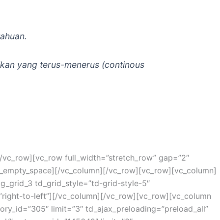
tahuan.
ikan yang terus-menerus (continous
[/vc_row][vc_row full_width=”stretch_row” gap=”2″
vc_empty_space][/vc_column][/vc_row][vc_row][vc_column]
g_grid_3 td_grid_style=”td-grid-style-5″
”right-to-left”][/vc_column][/vc_row][vc_row][vc_column
gory_id=”305″ limit=”3″ td_ajax_preloading=”preload_all”