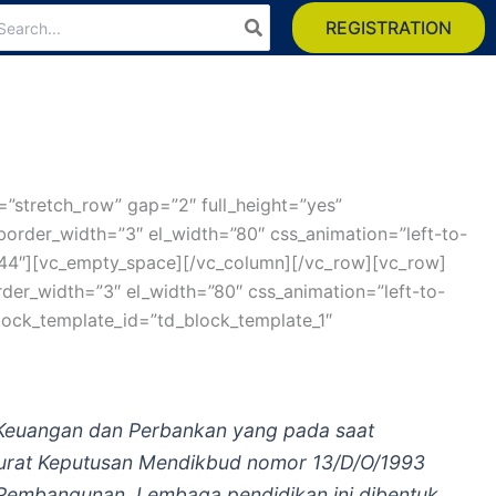
arch
REGISTRATION
:
”stretch_row” gap=”2″ full_height=”yes”
border_width=”3″ el_width=”80″ css_animation=”left-to-
, 44″][vc_empty_space][/vc_column][/vc_row][vc_row]
der_width=”3″ el_width=”80″ css_animation=”left-to-
lock_template_id=”td_block_template_1″
i Keuangan dan Perbankan yang pada saat
Surat Keputusan Mendikbud nomor 13/D/O/1993
i Pembangunan.
Lembaga pendidikan ini dibentuk