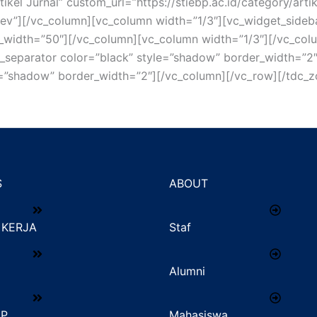
ikel Jurnal” custom_url=”https://stiebp.ac.id/category/arti
rev”][/vc_column][vc_column width=”1/3″][vc_widget_sideb
l_width=”50″][/vc_column][vc_column width=”1/3″][/vc_co
_separator color=”black” style=”shadow” border_width=”2
e=”shadow” border_width=”2″][/vc_column][/vc_row][/tdc_z
S
ABOUT
KERJA
Staf
Alumni
IP
Mahasiswa