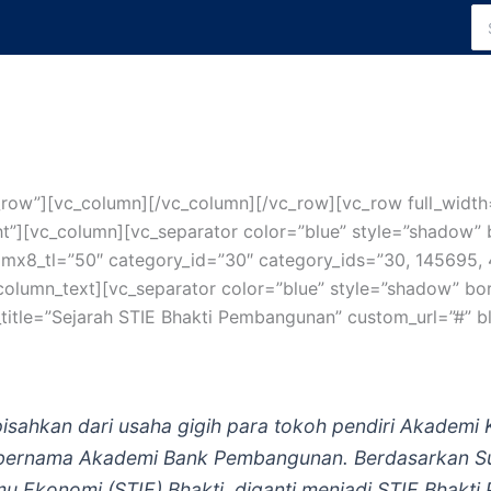
Se
for
_row”][vc_column][/vc_column][/vc_row][vc_row full_width=
ht”][vc_column][vc_separator color=”blue” style=”shadow” 
-5″ mx8_tl=”50″ category_id=”30″ category_ids=”30, 145695
olumn_text][vc_separator color=”blue” style=”shadow” bor
_title=”Sejarah STIE Bhakti Pembangunan” custom_url=”#” b
pisahkan dari usaha gigih para tokoh pendiri Akadem
72 bernama Akademi Bank Pembangunan. Berdasarkan 
mu Ekonomi (STIE) Bhakti, diganti menjadi STIE Bhakt