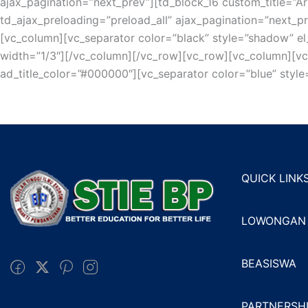
ajax_pagination=”next_prev”][td_block_16 custom_title=”Art
td_ajax_preloading=”preload_all” ajax_pagination=”next_p
[vc_column][vc_separator color=”black” style=”shadow” e
width=”1/3″][/vc_column][/vc_row][vc_row][vc_column][vc
ad_title_color=”#000000″][vc_separator color=”blue” styl
QUICK LINK
LOWONGAN 
BEASISWA
PARTNERSH