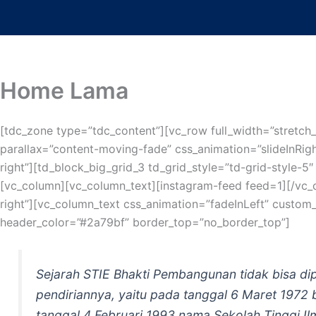
Lewati
ke
konten
Home Lama
[tdc_zone type=”tdc_content”][vc_row full_width=”stretch
parallax=”content-moving-fade” css_animation=”slideInRig
right”][td_block_big_grid_3 td_grid_style=”td-grid-style
[vc_column][vc_column_text][instagram-feed feed=1][/vc_c
right”][vc_column_text css_animation=”fadeInLeft” custom
header_color=”#2a79bf” border_top=”no_border_top”]
Sejarah STIE Bhakti Pembangunan tidak bisa di
pendiriannya, yaitu pada tanggal 6 Maret 19
tanggal 4 Februari 1993 nama Sekolah Tinggi Il