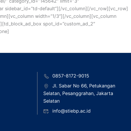
kel/” category_id=”145642″ limit=”3″
ar sidebar_id=”td-default”][/vc_column][/vc_row][vc_row]
lumn][vc_column width=”1/3″][/vc_column][vc_column
″][td_block_ad_box spot_id=”custom_ad_2″
one]
0857-8172-9015
Jl. Sabar No 66, Petukangan
Selatan, Pesanggrahan, Jakarta
Selatan
info@stiebp.ac.id