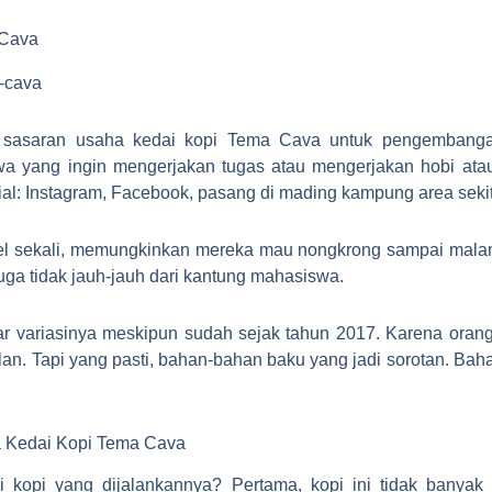
 Cava
au sasaran usaha kedai kopi Tema Cava untuk pengemban
a yang ingin mengerjakan tugas atau mengerjakan hobi atau
l: Instagram, Facebook, pasang di mading kampung area sekit
l sekali, memungkinkan mereka mau nongkrong sampai malam ju
a tidak jauh-jauh dari kantung mahasiswa.
ebar variasinya meskipun sudah sejak tahun 2017. Karena orang
ulan. Tapi yang pasti, bahan-bahan baku yang jadi sorotan. B
 Kedai Kopi Tema Cava
kopi yang dijalankannya? Pertama, kopi ini tidak banyak 