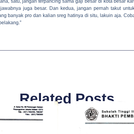
, satu, jangan terpancing sama gaji besar di kota besar kar
 jawabnya juga besar. Dan kedua, jangan pernah takut untu
 banyak pro dan kalian sreg hatinya di situ, lakuin aja. Cob
 belakang.”
Related Posts