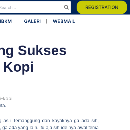
arch
REGISTRATION
:
MBKM
GALERI
WEBMAIL
ang Sukses
 Kopi
ta.
ng asli Temanggung dan kayaknya ga ada sih,
 ga ada yang lain. Itu aja sih ide nya awal tema