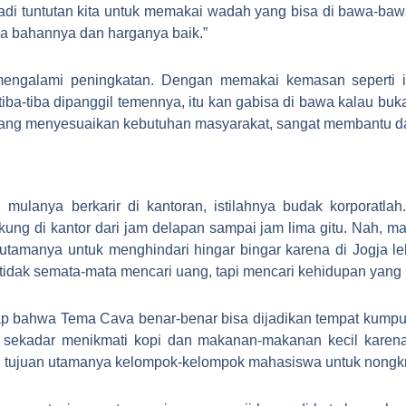
u kan jadi tuntutan kita untuk memakai wadah yang bisa di bawa-
na bahannya dan harganya baik.”
ngalami peningkatan. Dengan memakai kemasan seperti ini, i
iba-tiba dipanggil temennya, itu kan gabisa di bawa kalau buk
 yang menyesuaikan kebutuhan masyarakat, sangat membantu d
n
mulanya berkarir di kantoran, istilahnya budak korporatlah.
kung di kantor dari jam delapan sampai jam lima gitu. Nah, m
 utamanya untuk menghindari hingar bingar karena di Jogja le
 tidak semata-mata mencari uang, tapi mencari kehidupan yang l
p bahwa Tema Cava benar-benar bisa dijadikan tempat kumpul
 sekadar menikmati kopi dan makanan-makanan kecil karena
di tujuan utamanya kelompok-kelompok mahasiswa untuk nongk