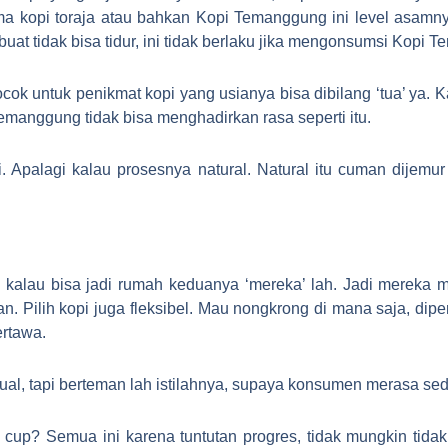
a kopi toraja atau bahkan Kopi Temanggung ini level asam
at tidak bisa tidur, ini tidak berlaku jika mengonsumsi Kopi T
cocok untuk penikmat kopi yang usianya bisa dibilang ‘tua’ ya.
manggung tidak bisa menghadirkan rasa seperti itu.
li. Apalagi kalau prosesnya natural. Natural itu cuman dije
kalau bisa jadi rumah keduanya ‘mereka’ lah. Jadi mereka 
n. Pilih kopi juga fleksibel. Mau nongkrong di mana saja, dipe
ertawa.
, tapi berteman lah istilahnya, supaya konsumen merasa seda
up? Semua ini karena tuntutan progres, tidak mungkin tidak