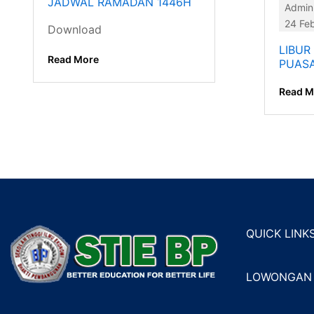
JADWAL RAMADAN 1446H
Admin
24 Feb
Download
LIBUR
Read More
PUAS
Read M
QUICK LINK
LOWONGAN 