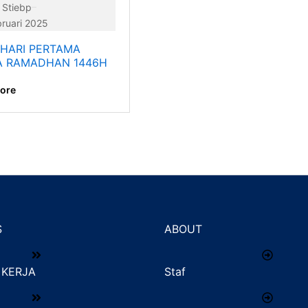
 Stiebp
ruari 2025
 HARI PERTAMA
A RAMADHAN 1446H
ore
S
ABOUT
KERJA
Staf