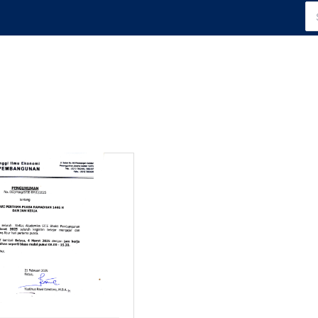
Se
for