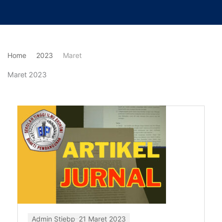
Lewati
ke
konten
Home
2023
Maret
Maret 2023
Page
Page
Page
Admin Stiebp
21 Maret 2023