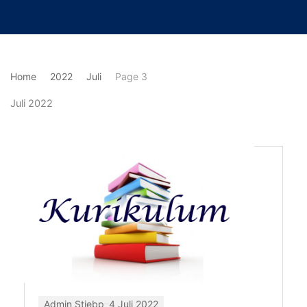
Lewati
ke
konten
Home
2022
Juli
Page 3
Juli 2022
Page
Page
Page
Admin Stiebp
4 Juli 2022