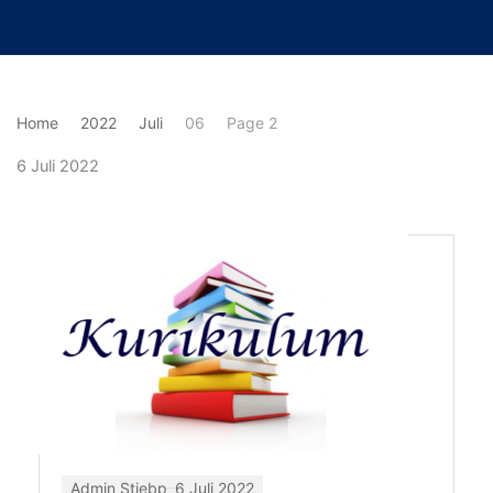
Lewati
ke
konten
Home
2022
Juli
06
Page 2
6 Juli 2022
Page
Page
Admin Stiebp
6 Juli 2022